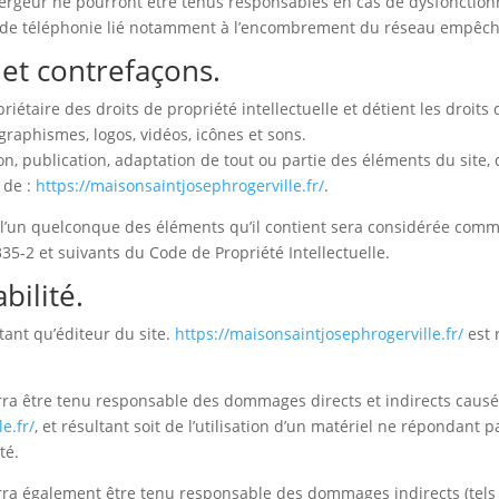
bergeur ne pourront être tenus responsables en cas de dysfonction
 de téléphonie lié notamment à l’encombrement du réseau empêcha
e et contrefaçons.
riétaire des droits de propriété intellectuelle et détient les droit
 graphismes, logos, vidéos, icônes et sons.
n, publication, adaptation de tout ou partie des éléments du site, 
e de :
https://maisonsaintjosephrogerville.fr/
.
 l’un quelconque des éléments qu’il contient sera considérée comm
35-2 et suivants du Code de Propriété Intellectuelle.
bilité.
tant qu’éditeur du site.
https://maisonsaintjosephrogerville.fr/
est 
a être tenu responsable des dommages directs et indirects causés a
e.fr/
, et résultant soit de l’utilisation d’un matériel ne répondant 
té.
ra également être tenu responsable des dommages indirects (tels