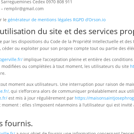
00 Sarreguemines Cedex 0970 808 911
r – remplir@gmail.com
r le
générateur de mentions légales RGPD d’Orson.io
utilisation du site et des services pr
e par les dispositions du Code de la Propriété Intellectuelle et de
, céder ou exploiter pour son propre compte tout ou partie des élé
gerville.fr/
implique l’acceptation pleine et entière des conditions 
re modifiées ou complétées à tout moment, les utilisateurs du site
h
re.
 tout moment aux utilisateurs. Une interruption pour raison de ma
e.fr/
, qui s’efforcera alors de communiquer préalablement aux utili
.fr/
est mis à jour régulièrement par
https://maisonsaintjosephroge
moment : elles s’imposent néanmoins à l’utilisateur qui est invité à
s fournis.
ille.fr/
a pour objet de fournir une information concernant l’ensemb