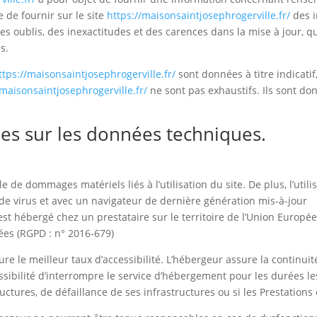
e de fournir sur le site
https://maisonsaintjosephrogerville.fr/
des i
s oublis, des inexactitudes et des carences dans la mise à jour, qu’
s.
ttps://maisonsaintjosephrogerville.fr/
sont données à titre indicatif,
/maisonsaintjosephrogerville.fr/
ne sont pas exhaustifs. Ils sont do
lles sur les données techniques.
 de dommages matériels liés à l’utilisation du site. De plus, l’util
 de virus et avec un navigateur de dernière génération mis-à-jour
st hébergé chez un prestataire sur le territoire de l’Union Euro
ées (RGPD : n° 2016-679)
ure le meilleur taux d’accessibilité. L’hébergeur assure la continui
ossibilité d’interrompre le service d’hébergement pour les durées l
ctures, de défaillance de ses infrastructures ou si les Prestations