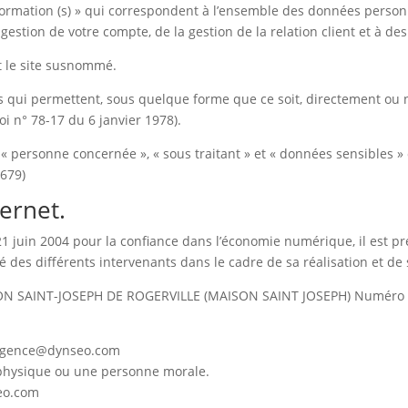
rmation (s) » qui correspondent à l’ensemble des données personn
gestion de votre compte, de la gestion de la relation client et à des 
t le site susnommé.
s qui permettent, sous quelque forme que ce soit, directement ou n
loi n° 78-17 du 6 janvier 1978).
« personne concernée », « sous traitant » et « données sensibles »
-679)
ternet.
 21 juin 2004 pour la confiance dans l’économie numérique, il est pr
té des différents intervenants dans le cadre de sa réalisation et de 
TION SAINT-JOSEPH DE ROGERVILLE (MAISON SAINT JOSEPH) Numéro
agence@dynseo.com
 physique ou une personne morale.
eo.com