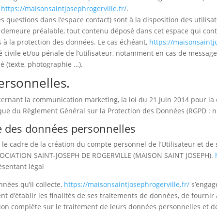
e
https://maisonsaintjosephrogerville.fr/
.
es questions dans l’espace contact) sont à la disposition des utilisa
 demeure préalable, tout contenu déposé dans cet espace qui contre
es à la protection des données. Le cas échéant,
https://maisonsaintjo
é civile et/ou pénale de l’utilisateur, notamment en cas de message 
é (texte, photographie …).
ersonnelles.
cernant la communication marketing, la loi du 21 Juin 2014 pour la
 que du Règlement Général sur la Protection des Données (RGPD : n
te des données personnelles
e cadre de la création du compte personnel de l’Utilisateur et de s
ASSOCIATION SAINT-JOSEPH DE ROGERVILLE (MAISON SAINT JOSEPH).
ésentant légal
nées qu’il collecte,
https://maisonsaintjosephrogerville.fr/
s’engage
t d’établir les finalités de ses traitements de données, de fournir à
ion complète sur le traitement de leurs données personnelles et d