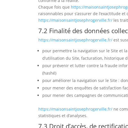
conforme à la réalité.
Chaque fois que
https://maisonsaintjosephroger
raisonnables pour s’assurer de l’exactitude et
https://maisonsaintjosephrogerville.fr/
les trai
7.2 Finalité des données colle
https://maisonsaintjosephrogerville.fr/
est susc
pour permettre la navigation sur le Site et l
d’utilisation du Site, facturation, historiqu
pour prévenir et lutter contre la fraude info
(hashé)
pour améliorer la navigation sur le Site : do
pour mener des enquêtes de satisfaction fac
pour mener des campagnes de communication
https://maisonsaintjosephrogerville.fr/
ne comm
statistiques et d’analyses.
7.3 Droit d’accès, de rectificat