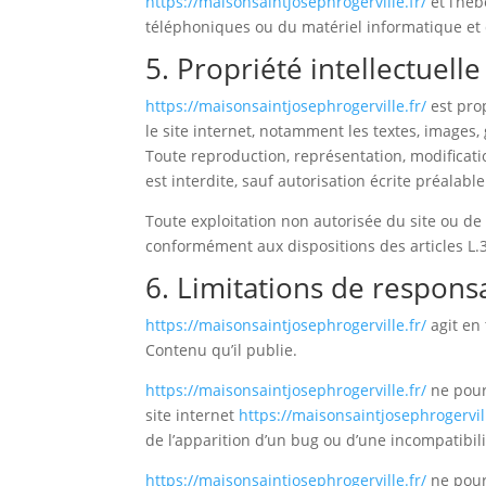
https://maisonsaintjosephrogerville.fr/
et l’hé
téléphoniques ou du matériel informatique et
5. Propriété intellectuell
https://maisonsaintjosephrogerville.fr/
est prop
le site internet, notamment les textes, images,
Toute reproduction, représentation, modificatio
est interdite, sauf autorisation écrite préalabl
Toute exploitation non autorisée du site ou de
conformément aux dispositions des articles L.3
6. Limitations de responsa
https://maisonsaintjosephrogerville.fr/
agit en 
Contenu qu’il publie.
https://maisonsaintjosephrogerville.fr/
ne pourr
site internet
https://maisonsaintjosephrogervill
de l’apparition d’un bug ou d’une incompatibili
https://maisonsaintjosephrogerville.fr/
ne pour